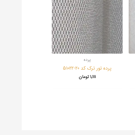
پرده
پرده تور ترک کد 20-51022
1,111
تومان