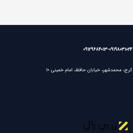
09129684013
-
09198031024
کرج، محمدشهر، خیابان حافظ، امام خمینی 10