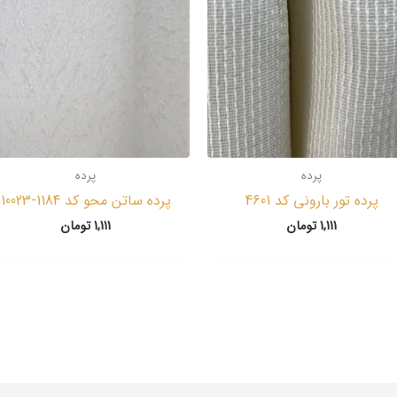
پرده
پرده
پرده تور بارونی کد 4601
پرده ساتن محو کد 1184-10023
1,111
تومان
1,111
تومان