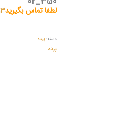
350_02
لطفا تماس بگیرید
13
دسته:
پرده
پرده