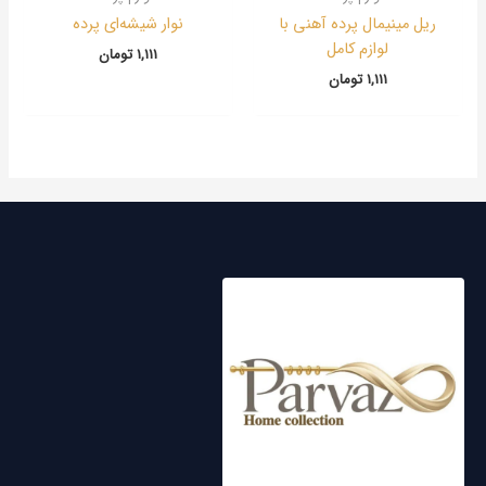
ریل مینیمال پرده آهنی با
نوار شیشه‌ای پرده
لوازم کامل
1,111
تومان
1,111
تومان
توییتر
لینکداین
یوتیوب
پینترست
فیس‌بوک