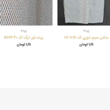
پرده
پرده
ساتن سیم دوزی کد 1018-102
پرده تور ترک کد 20-51022
1,111
تومان
1,111
تومان