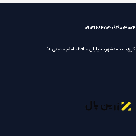
09129684013
-
09198031024
کرج، محمدشهر، خیابان حافظ، امام خمینی 10